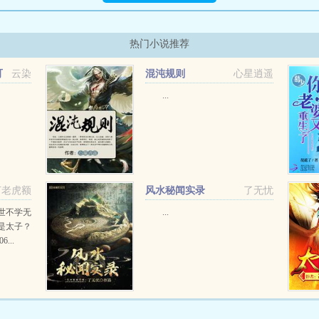
热门小说推荐
可
云染
混沌规则
心星逍遥
...
打老虎额
风水秘闻实录
了无忧
世不学无
...
是太子？
...