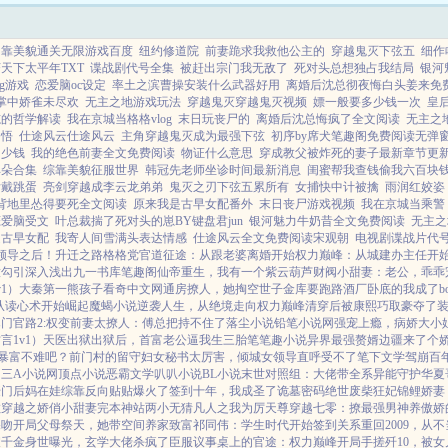
靠美貌通关无限游戏百度
纽约修道院
前妻跪求我救他公主的
穿越鬼灭下弦五
细作
天下太平年TXT
谍战剧代号全集
被赶出宗门我无敌了
死对头总想独占我结局
银河
g游戏
恋爱脑oc设定
率土之滨曹操安装什么武器好用
离婚后沈总彻夜悔白头姜来免
掌中娇雀未尽欢
无主之地游戏玩法
穿越鬼灭穿越鬼灭视频
嫖一般要多少钱一次
皇
志的哲学解读
我在京城当格格vlog
末日玩丧尸的
离婚后沈总悔疯了全文阅读
无主之
条悟
仕途风云仕途风云
主角穿越鬼灭成为最强下弦
初序by席犬笔趣阁免费阅读无弹
多少钱
我的绝色前妻全文免费阅读
物证什么意思
穿成教父被炸死的妻子最新章节更
耳朵合集
综靠美貌征服世界
韩冠先老师坐诊时间最新消息
闺蜜帮我查钱偷我六百块
后戴跳蛋
亮剑穿越成李云龙弟弟
鬼灭之刃下弦五累所有
女捕快中计被擒
雨润红姣姿
背地里怂得要死全文阅读
原来我是古早女配番外
末日丧尸游戏视频
我在京城当乘警
恋爱脑受文
叶总裁揣了死对头的崽BY键盘君jun
银河魅力牛奶昔全文免费阅读
无主之地
是古早女配
我寄人间雪满头表达情感
仕途风云全文免费阅读宋观朝
电视剧谍战片代
领导之后！
升迁之路
格格党
官道征途：从跟老婆离婚开始
权力巅峰：从城建办主任开
意勾引
深入浅出
九一书库
笔趣阁
仙帝重生，我有一个紫云葫芦
财阀小甜妻：老公，乖乖
v1）
大秦第一熊孩子
看奇中文网
通房撩人，她掏空世子金库要跑路
酒厂卧底的我成了bo
从读心术开始崛起
魔蝎小说
逆袭人生，从绝境走向权力巅峰
清穿后被康熙巧取豪夺了
门官路2:权变
前妻太撩人：傅总把持不住了
落尘小说
铅笔小说网
强宠上瘾，病娇大小
言1v1）
天医出狱
出狱后，首富老公逼我生三胎
笔笔趣小说
异界最强赘婿
边疆来了个娇
暴富不难吧？
前门村的留守妇女
秘书太厉害，倾城女领导直呼受不了
笔下文学
驾崩百
了
三A小说网
顶点小说
恶霸文学
叭叭小说
BL小说
末世对照组：大佬带全系异能守护华夏
豪门后妈在娃综靠反向贴贴爆火了
签到十年，我成圣了
诡墓密码
绝世废柴狂妃
锦鲤娇妻
散
穿越之娇俏小甜妻
完本神站
两小无猜
凡人之我为厉天尊
穿越七零：撩最强男神养傲娇
深吻
开局父母祭天，她带空间养家致富
祁同伟：学生时代开始签到关系
重回2009，从
假千金身世曝光，玄学大佬杀疯了
臣服
议事桌上的
官途：权力巅峰
开局手搓歼10，被