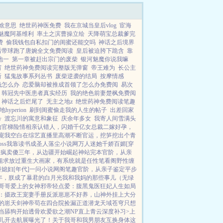
啥意思
绝世药神医免费
我在京城当皇后vlog
宦海
魅魔阿基维利
率土之滨曹操立绘
天降萌宝总裁爹完
费
偷我钱包自私扣门的闺蜜还能交吗
神话之后境界
后带球跑了唐婉全文免费阅读
皇后被迫胯下跪含
靠
地一
第一章被赶出宗门的废柴
银河魅魔你说我嘛
窗
绝世药神免费阅读完整版无弹窗
帝王难为
长公主
新
猛鬼故事系列丛书
废柴逆袭的结局
按摩情感
钱怎么办
恋爱脑却被推成首领了怎么办免费阅
易次
韩冠先中医患者真实经历
我的绝色前妻楚枫免费阅
神话之后烂尾了
无主之地z
绝世药神免费阅读笔趣
hyperion
刷到闺蜜偷走我的人生的帖子
出差回家
号
渡忘川的寓意和象征
庆余年多女
我寄人间雪满头
始
官梯险情
相亲认错人，闪婚千亿女总裁
二嫁好孕，
宠我
空白
在综艺直播里高潮不断
官运，挖笋挖出个青
ss
我靠读书成圣人
落尘小说网
万人迷她千娇百媚[穿
装疯卖傻三年，从边疆开始崛起
神站完本
官阶，从亲
姐求放过
重生大画家，有系统就是任性
笔看阁
野性缠
媳妇[年代]
一问小说网
阁笔趣
官阶，从亲子鉴定平步
年，朕成了暴君的白月光
我和我妈的那些事儿（无绿
哥哥爱上的女神
邪帝轻点爱：腹黑鬼医狂妃
人生如局
：摄政王宠妻手册
反派崽崽不好养，山神外挂上大分
的崽
天剑神帝
苟在四合院捡漏
正道潜龙
天域苍穹
只想
不当舔狗开始
透骨欢
爱欲之潮NP
直上青云
深度补习>
上
女儿开去航展曝光了！
关于我哥和我男朋友互换身体这