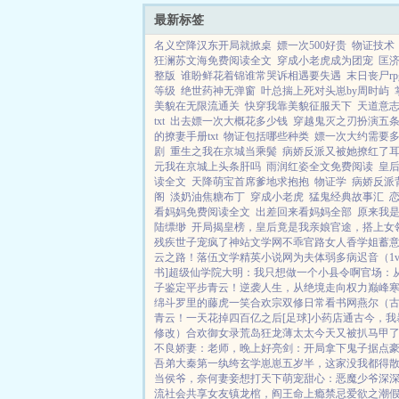
最新标签
名义空降汉东开局就掀桌
嫖一次500好贵
物证技术
狂澜苏文海免费阅读全文
穿成小老虎成为团宠
匡济
整版
谁盼鲜花着锦谁常哭诉相遇要失遇
末日丧尸rp
等级
绝世药神无弹窗
叶总揣上死对头崽by周时屿
美貌在无限流通关
快穿我靠美貌征服天下
天道意
txt
出去嫖一次大概花多少钱
穿越鬼灭之刃扮演五
的撩妻手册txt
物证包括哪些种类
嫖一次大约需要
剧
重生之我在京城当乘鬓
病娇反派又被她撩红了
元我在京城上头条肝吗
雨润红姿全文免费阅读
皇
读全文
天降萌宝首席爹地求抱抱
物证学
病娇反派
阁
淡奶油焦糖布丁
穿成小老虎
猛鬼经典故事汇
看妈妈免费阅读全文
出差回来看妈妈全部
原来我
陆缥缈
开局揭皇榜，皇后竟是我亲娘
官途，搭上女
残疾世子宠疯了
神站文学网
不乖
官路女人香
学姐
蓄
云之路！
落伍文学
精英小说网
为夫体弱多病
迟音（1
书]
超级仙学院
大明：我只想做一个小县令啊
官场：
子鉴定平步青云！
逆袭人生，从绝境走向权力巅峰
寒
绵
斗罗里的藤虎一笑
合欢宗双修日常
看书网
燕尔（古
青云！
一天花掉四百亿之后[足球]
小药店通古今，我
修改）
合欢御女录
荒岛狂龙
薄太太今天又被扒马甲
不良娇妻：老师，晚上好
亮剑：开局拿下鬼子据点
吾弟大秦第一纨绔
玄学崽崽五岁半，这家没我都得
当侯爷，奈何妻妾想打天下
萌宠甜心：恶魔少爷深
流社会共享女友
镇龙棺，阎王命
上瘾禁忌
爱欲之潮