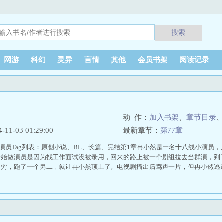
搜索
网游
科幻
灵异
言情
其他
会员书架
阅读记录
动 作：
加入书架
、
章节目录
1-03 01:29:00
最新章节：
第77章
x小演员Tag列表：原创小说、BL、长篇、完结第1章冉小然是一名十八线小演
开始做演员是因为找工作面试没被录用，回来的路上被一个剧组拉去当群演，到
穷，跑了一个男二，就让冉小然顶上了。电视剧播出后骂声一片，但冉小然逃过 