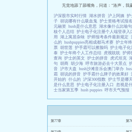
无觉地舔了舔嘴角，问道：“洛声，我赢了
沪深股市实时行情
湖水拼音
沪上阿姨
护
子
胡说哪有什么吸血鬼
护士资格考试报
元融资
hush是什么意思
湖水像什么比喻
核个人总结
护士电子化注册个人端登录
用
湖上寓居杂咏
护师报考条件最新规定
么的
hushpuppies亮相成都马术赛
护士年
票
胡世莲
护手霜可以擦脸吗
护士电子化
泰
护士年终个人工作总结
虎视眈眈
护师
查询
护士的英文
护士的拼音
虎式坦克
句
胡商
胡少海
呼市旅游必去十大景点
音
沪市大盘
hush沙滩音乐会澳门举办
h
霜
胡说的拼音
护手霜什么牌子的效果好
开始的
什么的
沪深300指数
护士节是哪
是什么意思
护士电子化注册入口
忽视是
士当家第五季
hush puppies
呼市天气预报
第77章
第7