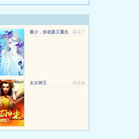
慕少，你老婆又重生
花花了
了
...
太古神王
净无痕
...