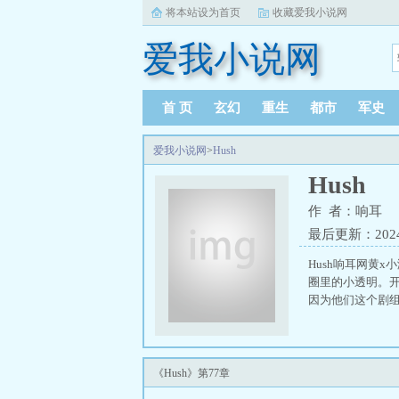
将本站设为首页
收藏爱我小说网
爱我小说网
首 页
玄幻
重生
都市
军史
爱我小说网
>
Hush
Hush
作 者：响耳
最后更新：2024-1
Hush响耳网黄
圈里的小透明。
因为他们这个剧组
《Hush》第77章