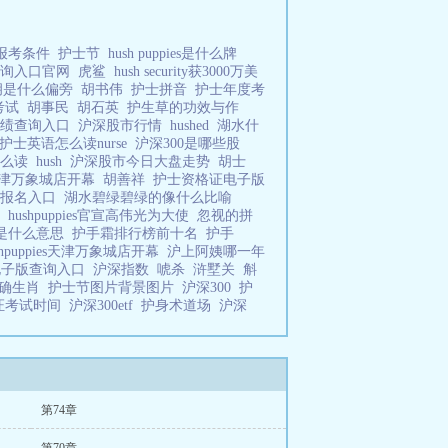
报考条件
护士节
hush puppies是什么牌
查询入口官网
虎鲨
hush security获3000万美
胡是什么偏旁
胡书伟
护士拼音
护士年度考
考试
胡事民
胡石英
护生草的功效与作
成绩查询入口
沪深股市行情
hushed
湖水什
护士英语怎么读nurse
沪深300是哪些股
怎么读
hush
沪深股市今日大盘走势
胡士
ies天津万象城店开幕
胡善祥
护士资格证电子版
4年报名入口
湖水碧绿碧绿的像什么比喻
思
hushpuppies官宣高伟光为大使
忽视的拼
是什么意思
护手霜排行榜前十名
护手
shpuppies天津万象城店开幕
沪上阿姨哪一年
电子版查询入口
沪深指数
唬杀
浒墅关
斛
正确生肖
护士节图片背景图片
沪深300
护
证考试时间
沪深300etf
护身术道场
沪深
第74章