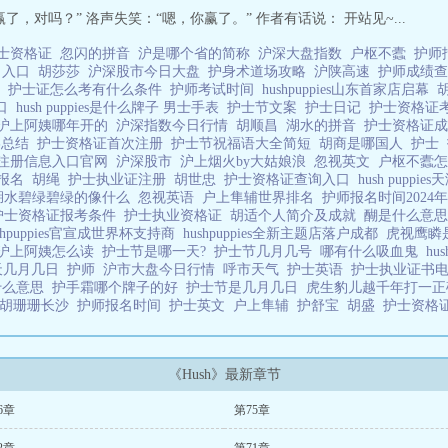
，对吗？” 洛声失笑：“嗯，你赢了。” 作者有话说： 开站见~...
士资格证
忽闪的拼音
沪是哪个省的简称
沪深大盘指数
户枢不蠹
护师
名入口
胡莎莎
沪深股市今日大盘
护身术道场攻略
沪陕高速
护师成绩
句
护士证怎么考有什么条件
护师考试时间
hushpuppies山东首家店启幕
入口
hush puppies是什么牌子 男士手表
护士节文案
护士日记
护士资格证
沪上阿姨哪年开的
沪深指数今日行情
胡顺昌
湖水的拼音
护士资格证
终总结
护士资格证首次注册
护士节祝福语大全简短
胡商是哪国人
护士
注册信息入口官网
沪深股市
沪上烟火by大姑娘浪
忽视英文
户枢不蠹
报名
胡绳
护士执业证注册
胡世忠
护士资格证查询入口
hush pupp
湖水碧绿碧绿的像什么
忽视英语
户上隼辅世界排名
护师报名时间202
护士资格证报考条件
护士执业资格证
胡适个人简介及成就
醐是什么意
ushpuppies官宣成世界杯支持商
hushpuppies全新主题店落户成都
虎视鹰瞵
沪上阿姨怎么读
护士节是哪一天?
护士节几月几号
哪有什么吸血鬼
hu
天几月几日
护师
沪市大盘今日行情
呼市天气
护士英语
护士执业证书
什么意思
护手霜哪个牌子的好
护士节是几月几日
虎生豹儿越千年打一
胡珊珊长沙
护师报名时间
护士英文
户上隼辅
护舒宝
胡盛
护士资格
《Hush》最新章节
6章
第75章