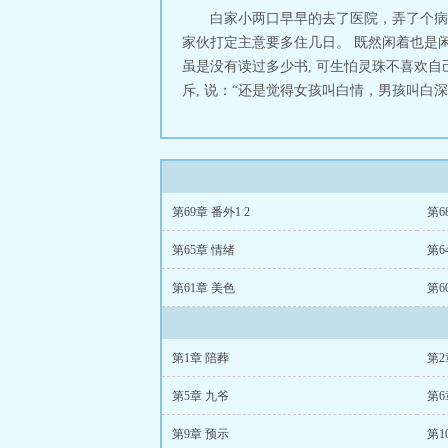
白家小两口早早的去了医院，弄了个病房
家伙打定主意要多住几日。 既然闲着也是
虽是没有读过多少书, 可生怕灵珠不喜欢自
斥, 说：“还是觉得女孩叫白情，男孩叫白深好
第69章 番外1 2
第6
第65章 情绪
第6
第61章 美色
第6
第1章 陪葬
第2
第5章 九爷
第6
第9章 预示
第1