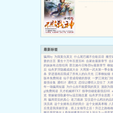
...
最新标签
骗局by
为我复仇英文
什么尾巴藏不住歇后语
搬空
妻的古言
重生十万年百度百科
合家欢最新章节
合
的妹妹有点怪结局
郡主她今日悔否by最新章节
柳
后
仙舟罗浮隐藏成就大全
大周第一武夫第一季全
条
穿进漫画后我成了所有人的白月光
江寒柳如烟
版本免费阅读
仙子变成母猪的形状
一梦江湖龙门
最强全集
通吃计
通吃文
恋综让哪些人交往了
大师
年一场骗局短篇
为什么你不能爱我的英文
漫剧为
gl免费阅读
天才机械师TXT
假孕但碰瓷最强后HE
览
替嫁被强取豪夺by温言顾念夏
仙舟罗浮全息图
局
骗局背后的真心
老刀诡谈
宝仪是什么档次的品
演员表
这个女婿有点邪的简介
这个女婿真孝顺
八
后竟是我亲娘
官途，搭上女领导之后！
升迁之路
格
网
不乖
官路女人香
学姐
蓄意勾引
深入浅出
九一书库