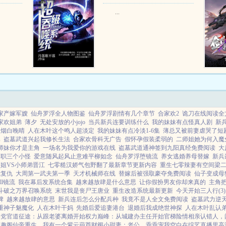
...
家产嫁军嫂
仙舟罗浮全人物图鉴
仙舟罗浮剧情有几个章节
合家欢2
诡刀在线阅读全
家欢姐弟
薄夕
无处安放的小jojo
当兵新兵连要训练什么
我的妹妹有点怪真人剧
新
如烟白晚晴
人在木叶这个鸣人超淡定
我的妹妹有点冷淡1-6集
薄总又被前妻虐哭了短
集
盗墓武道兴起我修长生法
合家欢骨科无广告
假怀孕假装柔弱的
二师姐她为何入魔
师妹你才是主角
一场名为我爱你的游戏在线
盗墓武道通神签到九阳真经免费阅读
大
转职三个小怪
爱意随风起风止意难平柳如念
仙舟罗浮堕镜流
养女逃婚养母替嫁
新兵
姐VS小师弟晋江
七零糙汉娇气包野翻了最新章节更新内容
重生七零辣妻有空间梁
我复仇
大周第一武夫第一季
天才机械师在线
替嫁后被强取豪夺免费阅读
仙子变成母
all镜流
我在幕后发系统合集
越来越放肆是什么意思
让你假扮男友你却来真的
主角
斗破之万界召唤系统
末世我是丧尸王唐业
重生改造系统最新更新
今天开始三人行(3
牌
越来越放肆的意思
新兵连后怎么分配兵种
我竟不是人全文免费阅读
盗墓武力逆
重神子魅魔化
人在木叶干妈
先婚后爱追妻港台
退婚后我成绝世神探
人在木叶乱认
格党
官道征途：从跟老婆离婚开始
权力巅峰：从城建办主任开始
官梯险情
相亲认错人，
笔趣阁
仙帝重生，我有一个紫云葫芦
财阀小甜妻：老公，乖乖宠我
空白
在综艺直播里高