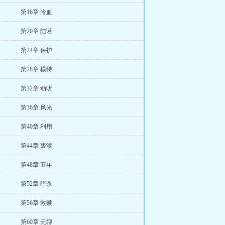
第16章 冷血
第20章 陆谨
第24章 保护
第28章 模特
第32章 动听
第36章 风光
第40章 利用
第44章 亵渎
第48章 五年
第52章 暗杀
第56章 救赎
第60章 无聊