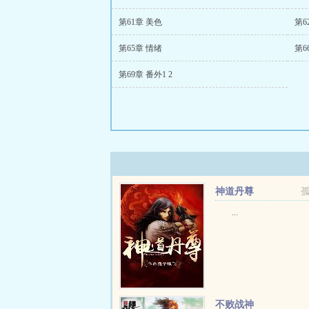
第61章 美色
第6
第65章 情绪
第6
第69章 番外1 2
神道丹尊
...
不败战神