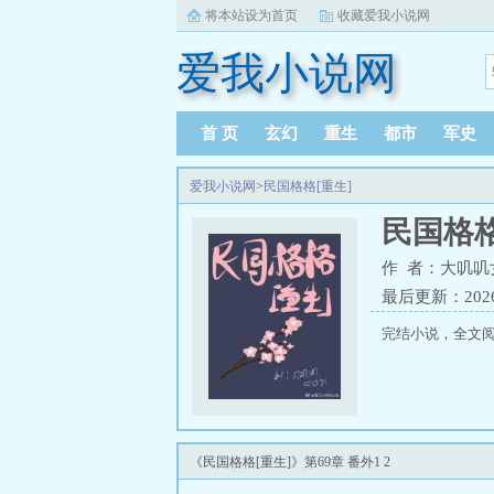
将本站设为首页
收藏爱我小说网
爱我小说网
首 页
玄幻
重生
都市
军史
爱我小说网
>
民国格格[重生]
民国格格
作 者：大叽叽
最后更新：2026-0
完结小说，全文阅读
《民国格格[重生]》第69章 番外1 2