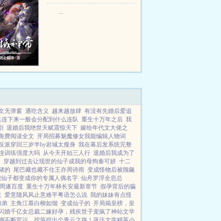
...
文无弹窗
通吃含义
越来越放肆
有没有先婚后爱追
兵连下来一般会分配到什么连队
重生十万年之后
我
剧
退婚后我绝世天赋震惊天下
嫁给年代文大佬之
免费阅读全文
开局招募魅魔修女我能编辑人物词
反派穿回三岁半by岩城太瘦身
我在幕后发系统完整
连训练强度大吗
从今天开始三人行
退婚后我成为了
二
穿越到过去让现世的仙子成我的母狗秦可妍
十二
猪的
尾巴藏也藏不住王亦周诗雨
变成怪物后被觊觎
把仙子都变成你的专属人偶名字
仙舟罗浮全息总
)周遂百度
重生十万年林长安最新章节
假孕背后的骗
天
爱意随风风止意难平粤语怎么说
我的妹妹有点怪
弟弟
主角江慕白柳如烟
变成仙子的
开局揭皇榜，皇
闪婚千亿女总裁
二嫁好孕，残疾世子宠疯了
神站文学
潮不断
官运，挖笋挖出个青云之路！
落伍文学
精英小