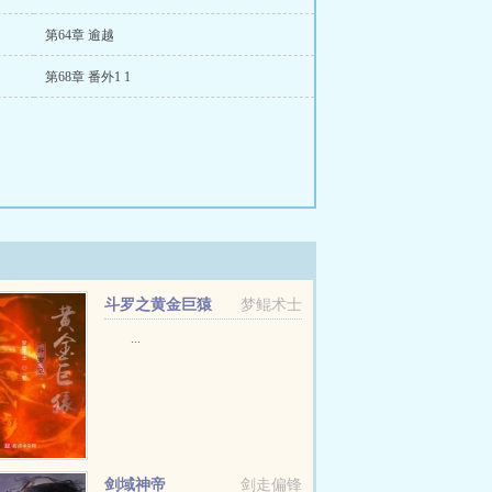
第64章 逾越
第68章 番外1 1
斗罗之黄金巨猿
梦鲲术士
...
剑域神帝
剑走偏锋