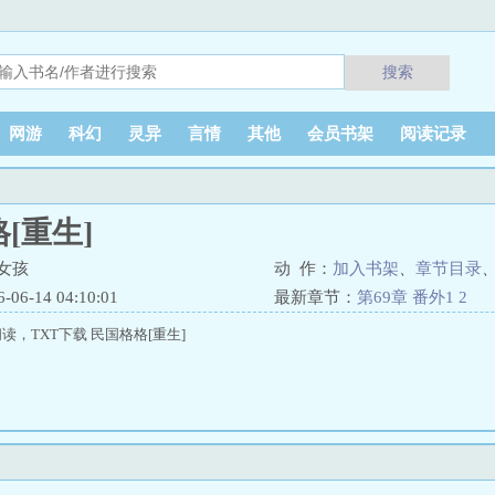
搜索
网游
科幻
灵异
言情
其他
会员书架
阅读记录
[重生]
女孩
动 作：
加入书架
、
章节目录
6-14 04:10:01
最新章节：
第69章 番外1 2
，TXT下载 民国格格[重生]