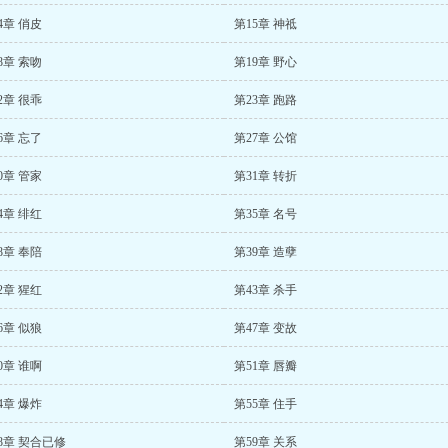
4章 俏皮
第15章 神祗
8章 索吻
第19章 野心
2章 很乖
第23章 跑路
6章 忘了
第27章 公馆
0章 管家
第31章 转折
4章 绯红
第35章 名号
8章 奉陪
第39章 造孽
2章 猩红
第43章 杀手
6章 似狼
第47章 变故
0章 谁啊
第51章 唇瓣
4章 爆炸
第55章 住手
8章 契合已修
第59章 关系