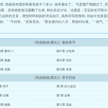
, 把病房布置的和家里差不了多少, 就等着生了。 可是预产期都过了, 
闲着，灵珠就把老话题翻了出来, 和白先生讨论，论题是：宝宝的名字取什
己这样的文盲，便也时时刻刻的充实自己, 虽然诗写的辣鸡, 但如今也算是
。” “不好听。”灵珠否决。 “那女孩叫白八月，男孩叫白夜。” “俗气。”
《民国格格[重生]》最新章节
8章 番外1 1
第67章 大结局
4章 逾越
第63章 无价
0章 无聊
第59章 关系
《民国格格[重生]》章节列表
章 世子
第3章 好人捉虫
章 白琬
第7章 走狗
0章 南彪
第11章 流血