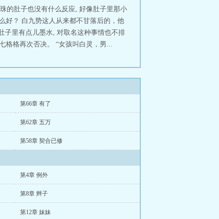
灵珠的肚子也没有什么反应, 好像肚子里那小
么好？ 白九势这人从来都不甘落后的，他
肚子里有点儿墨水, 对取名这种事情也不排
七格格再次否决。 “女孩叫白灵，男...
第66章 有了
第62章 五万
第58章 契合已修
第4章 例外
第8章 辫子
第12章 妹妹