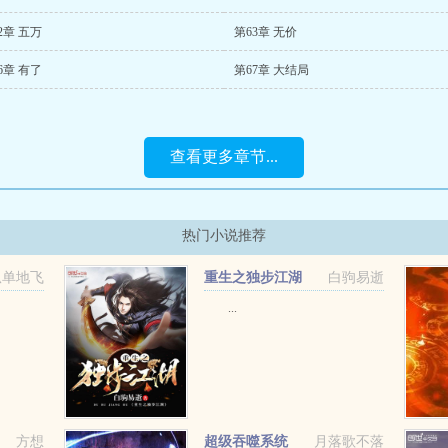
2章 五万
第63章 无价
6章 有了
第67章 大结局
查看更多章节...
热门小说推荐
孤单地飞
重生之独步江湖
白驹易逝
...
方想
超级吞噬系统
月落歌不落