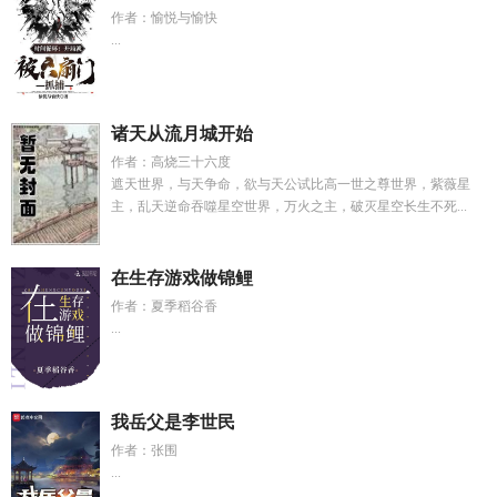
作者：愉悦与愉快
...
诸天从流月城开始
作者：高烧三十六度
遮天世界，与天争命，欲与天公试比高一世之尊世界，紫薇星
主，乱天逆命吞噬星空世界，万火之主，破灭星空长生不死...
在生存游戏做锦鲤
作者：夏季稻谷香
...
我岳父是李世民
作者：张围
...