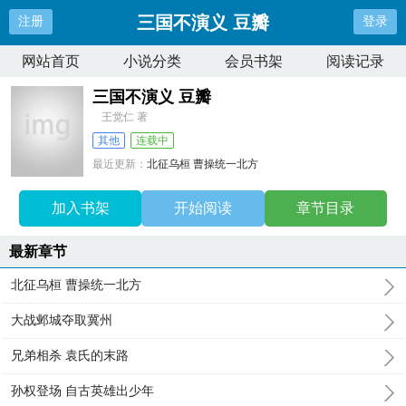
三国不演义 豆瓣
注册
登录
网站首页
小说分类
会员书架
阅读记录
三国不演义 豆瓣
王觉仁 著
其他
连载中
最近更新：
北征乌桓 曹操统一北方
更新时间：
2026-01-20 13:17:15
加入书架
开始阅读
章节目录
最新章节
北征乌桓 曹操统一北方
大战邺城夺取冀州
兄弟相杀 袁氏的末路
孙权登场 自古英雄出少年