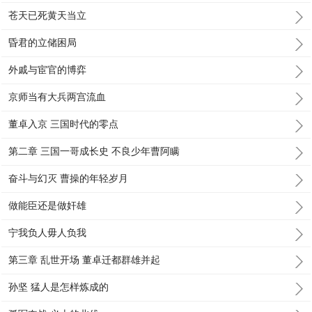
苍天已死黄天当立
昏君的立储困局
外戚与宦官的博弈
京师当有大兵两宫流血
董卓入京 三国时代的零点
第二章 三国一哥成长史 不良少年曹阿瞒
奋斗与幻灭 曹操的年轻岁月
做能臣还是做奸雄
宁我负人毋人负我
第三章 乱世开场 董卓迁都群雄并起
孙坚 猛人是怎样炼成的