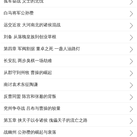
孤军奋战 义士的北伐
白马将军公孙瓒
远交近攻 大河南北的诸侯混战
刘备 从落魄皇族到创业草根
第四章 军阀割据 董卓之死 一盏人油路灯
长安乱 两步臭棋一场劫难
从郡守到州牧 曹操的崛起
南讨袁术东征陶谦
反曹同盟 陈宫和张邈的背叛
兖州争夺战 吕布与曹操的较量
第五章 挟天子以令诸侯 傀儡天子的流亡之路
战幽州 公孙瓒的崛起与衰落