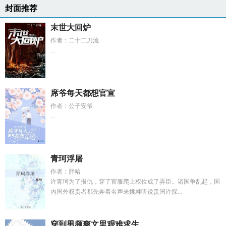
封面推荐
末世大回炉
作者：二十二刀流
...
席爷每天都想官宣
作者：公子安爷
...
青珂浮屠
作者：胖哈
许青珂为了报仇，穿了官服爬上权位成了弄臣。诸国争乱起，国
内国外权贵者都先奔着名声来挑衅听说贵国许探...
穿到男频爽文里艰难求生