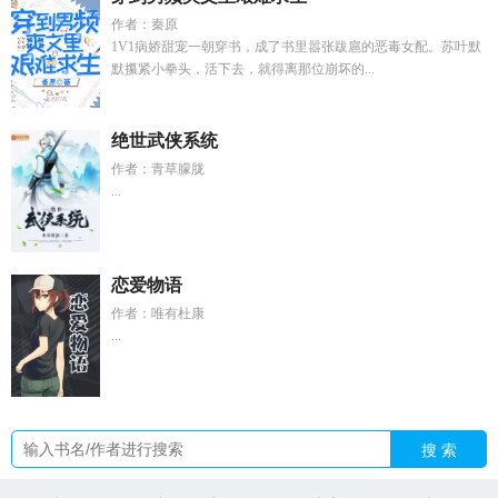
作者：秦原
1V1病娇甜宠一朝穿书，成了书里嚣张跋扈的恶毒女配。苏叶默
默攥紧小拳头，活下去，就得离那位崩坏的...
绝世武侠系统
作者：青草朦胧
...
恋爱物语
作者：唯有杜康
...
搜 索