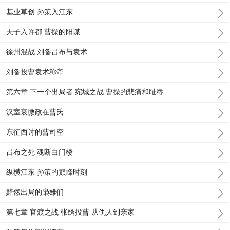
基业草创 孙策入江东
天子入许都 曹操的阳谋
徐州混战 刘备吕布与袁术
刘备投曹袁术称帝
第六章 下一个出局者 宛城之战 曹操的悲痛和耻辱
汉室衰微政在曹氏
东征西讨的曹司空
吕布之死 魂断白门楼
纵横江东 孙策的巅峰时刻
黯然出局的枭雄们
第七章 官渡之战 张绣投曹 从仇人到亲家