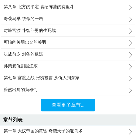
第八章 北方的平定 袁绍阵营的窝里斗
奇袭乌巢 致命的一击
对峙官渡 斗智斗勇的生死战
可怕的关羽忠义的关羽
决战前夕 刘备的叛逃
孙策复仇割据江东
第七章 官渡之战 张绣投曹 从仇人到亲家
黯然出局的枭雄们
查看更多章节...
章节列表
第一章 大汉帝国的黄昏 奇葩天子的鸵鸟术