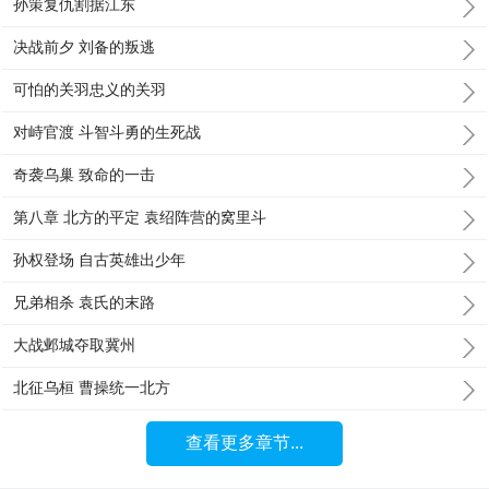
孙策复仇割据江东
决战前夕 刘备的叛逃
可怕的关羽忠义的关羽
对峙官渡 斗智斗勇的生死战
奇袭乌巢 致命的一击
第八章 北方的平定 袁绍阵营的窝里斗
孙权登场 自古英雄出少年
兄弟相杀 袁氏的末路
大战邺城夺取冀州
北征乌桓 曹操统一北方
查看更多章节...