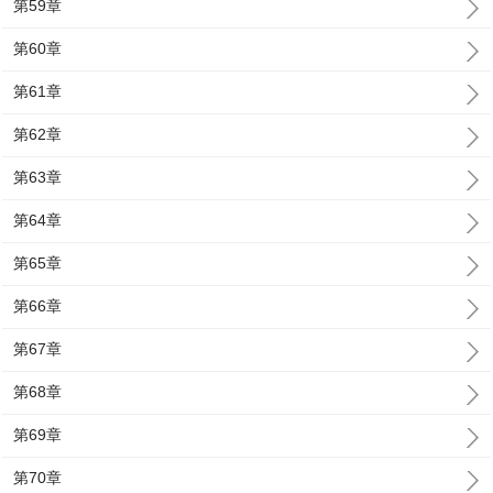
第59章
第60章
第61章
第62章
第63章
第64章
第65章
第66章
第67章
第68章
第69章
第70章