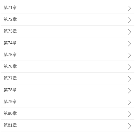
第71章
第72章
第73章
第74章
第75章
第76章
第77章
第78章
第79章
第80章
第81章