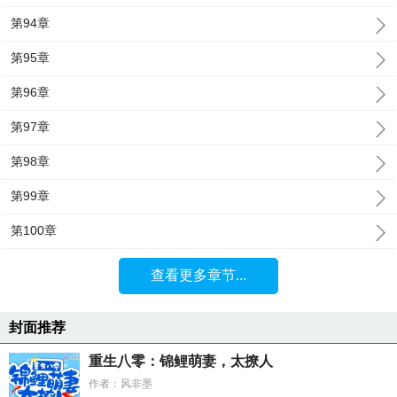
第94章
第95章
第96章
第97章
第98章
第99章
第100章
查看更多章节...
封面推荐
重生八零：锦鲤萌妻，太撩人
作者：风非墨