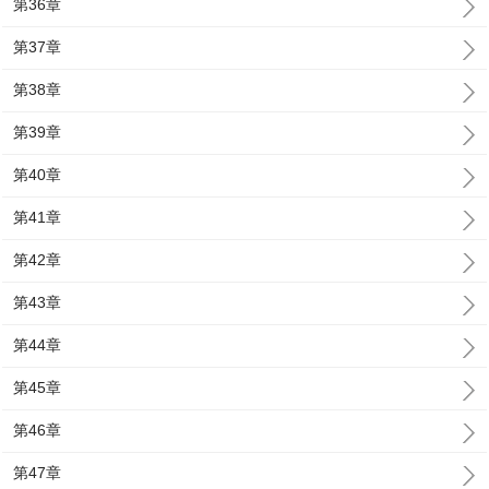
第36章
第37章
第38章
第39章
第40章
第41章
第42章
第43章
第44章
第45章
第46章
第47章