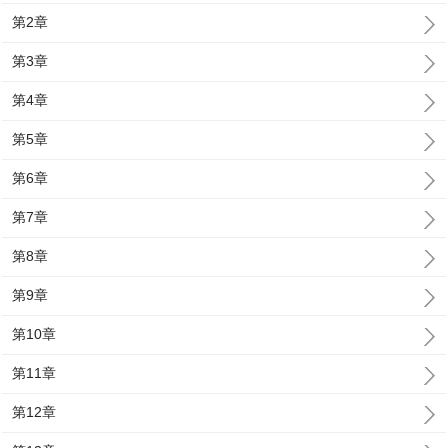
第2章
第3章
第4章
第5章
第6章
第7章
第8章
第9章
第10章
第11章
第12章