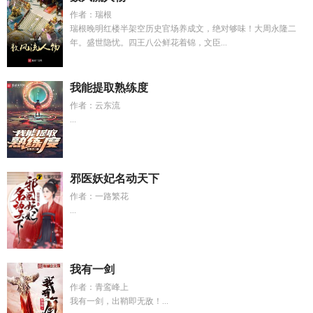
作者：瑞根
瑞根晚明红楼半架空历史官场养成文，绝对够味！大周永隆二
年。盛世隐忧。四王八公鲜花着锦，文臣...
我能提取熟练度
作者：云东流
...
邪医妖妃名动天下
作者：一路繁花
...
我有一剑
作者：青鸾峰上
我有一剑，出鞘即无敌！...