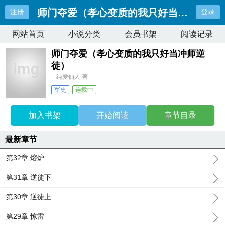
师门夺爱（孝心变质的我只好当冲师逆徒
注册
登录
网站首页
小说分类
会员书架
阅读记录
师门夺爱（孝心变质的我只好当冲师逆
徒）
纯爱仙人 著
军史
连载中
最近更新：
第32章 熔炉
更新时间：
2026-04-07 09:52:19
加入书架
开始阅读
章节目录
最新章节
第32章 熔炉
第31章 逆徒下
第30章 逆徒上
第29章 惊雷